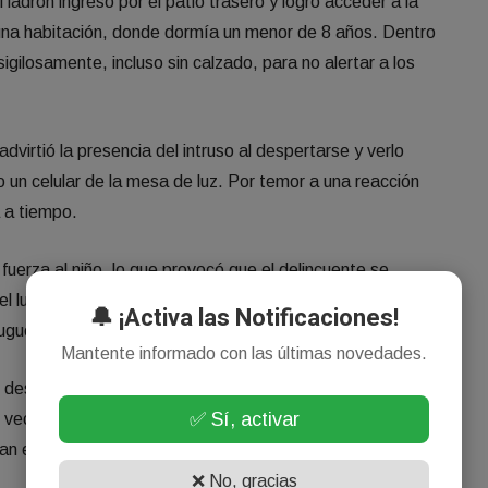
 ladrón ingresó por el patio trasero y logró acceder a la
 una habitación, donde dormía un menor de 8 años. Dentro
sigilosamente, incluso sin calzado, para no alertar a los
dvirtió la presencia del intruso al despertarse y verlo
o un celular de la mesa de luz. Por temor a una reacción
a a tiempo.
erza al niño, lo que provocó que el delincuente se
 lugar. Sin embargo, alcanzó a llevarse un teléfono
🔔 ¡Activa las Notificaciones!
juguetes y autitos de colección.
Mantente informado con las últimas novedades.
e desde hace varios días notaban movimientos extraños en
✅ Sí, activar
vecino fue víctima del robo de una garrafa, lo que refuerza
an estar vinculados.
❌ No, gracias