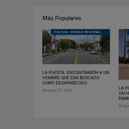
Más Populares
LOS
POLICIA -UNIDAD REGIONAL
DEPARTAMENTAL
LA PUERTA: ENCONTRARON A UN
 marcharon en
HOMBRE QUE ERA BUSCADO
os Aires contra
COMO DESAPARECIDO
ón de tierras
LA P
Agosto 07, 2026
UN H
FAMI
Agos