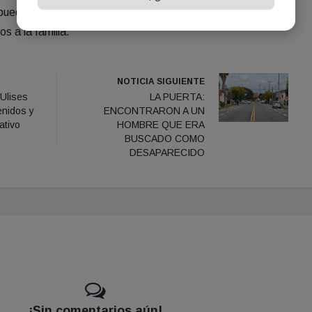
 pueda aportar información, que se comunique con la
s a la familia.
NOTICIA SIGUIENTE
Ulises
LA PUERTA:
enidos y
ENCONTRARON A UN
ativo
HOMBRE QUE ERA
BUSCADO COMO
DESAPARECIDO
¡Sin comentarios aún!