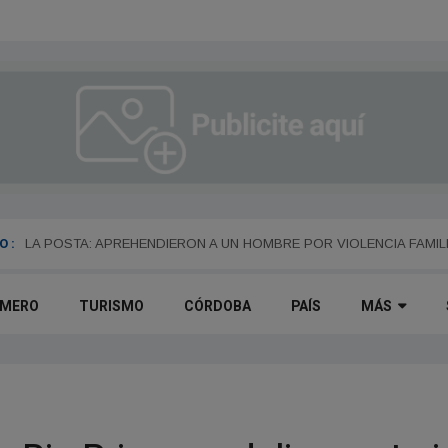
 :
Terrible choque en Córdoba: murió una bombera cerca del Mercado d
LA POSTA: APREHENDIERON A UN HOMBRE POR VIOLENCIA FAMIL
IMERO
TURISMO
CÓRDOBA
PAÍS
MÁS